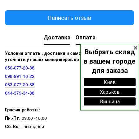
Написать отзыв
Доставка
Оплата
×
Выбрать склад
Условия оплаты, доставки и самовывоза вы можете
уточнить у наших менеджеров по номерам:
в вашем городе
050‑077‑20‑88
для заказа
098‑991‑16‑22
Киев
063‑077‑20‑88
Харьков
044‑379‑34‑88
Винница
График работы:
Пн.-Пт.
09.00 -18.00
Сб. Вс.
- выходной