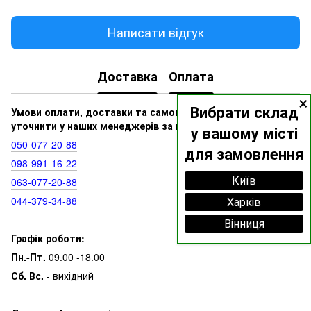
Написати відгук
Доставка
Оплата
×
Вибрати склад
Умови оплати, доставки та самовивозу ви можете
уточнити у наших менеджерів за номерами:
у вашому місті
050‑077‑20‑88
для замовлення
098‑991‑16‑22
Київ
063‑077‑20‑88
044‑379‑34‑88
Харків
Вінниця
Графік роботи:
Пн.-Пт.
09.00 -18.00
Сб. Вс.
- вихідний